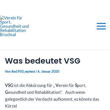
Zum
Main
Inhalt
springen
Men
Was bedeutet VSG
Von
Ike1950_wptest
/
6. Januar 2020
VSG
ist die Abkürzung für „
V
erein für
S
port,
G
esundheit und Rehabilitation“. Auch wenn
gelegentlich der Verdacht aufkommt, es könnte das
Kürzel