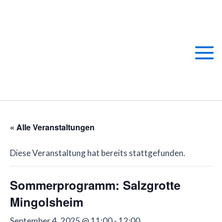
Zum
Main
Inhalt
springen
Men
« Alle Veranstaltungen
Diese Veranstaltung hat bereits stattgefunden.
Sommerprogramm: Salzgrotte
Mingolsheim
September 4, 2025 @ 11:00
-
12:00